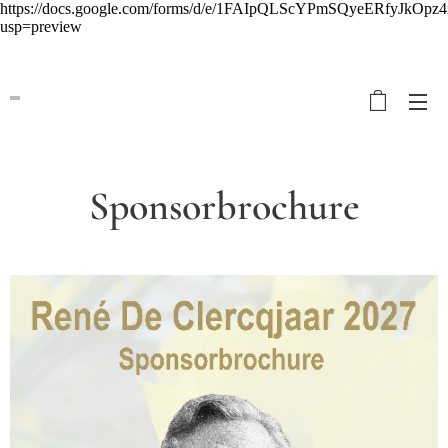
https://docs.google.com/forms/d/e/1FAIpQLScYPmSQyeERfyJk
usp=preview
Sponsorbrochure