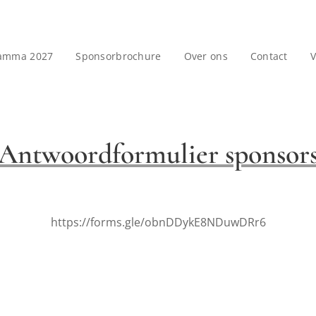
amma 2027
Sponsorbrochure
Over ons
Contact
V
Antwoordformulier sponsor
https://forms.gle/obnDDykE8NDuwDRr6