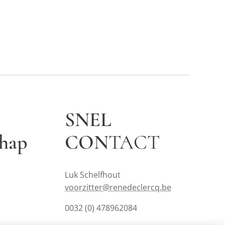
SNEL
chap
CON
TACT
Luk Schelfhout
voorzitter@renedeclercq.be
0032 (0) 478962084