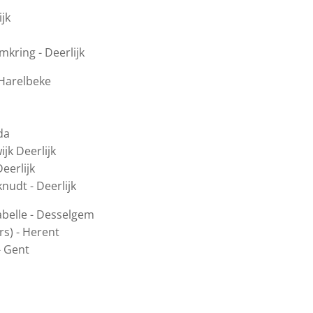
jk
mkring - Deerlijk
 Harelbeke
nda
jk Deerlijk
eerlijk
udt - Deerlijk
abelle - Desselgem
rs) - Herent
- Gent