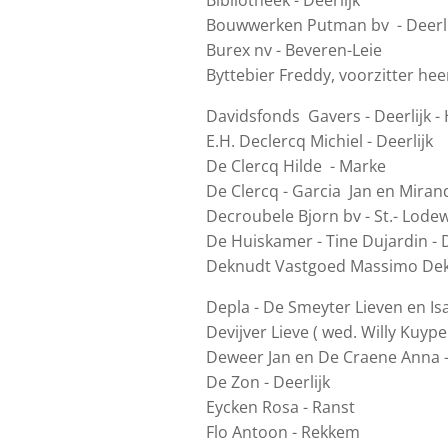
Bibliotheek - Deerlijk
Bouwwerken Putman bv - Deerli
Burex nv - Beveren-Leie
Byttebier Freddy, voorzitter hee
Davidsfonds Gavers - Deerlijk -
E.H. Declercq Michiel - Deerlijk
De Clercq Hilde - Marke
De Clercq - Garcia Jan en Mira
Decroubele Bjorn bv - St.- Lodewi
De Huiskamer - Tine Dujardin - D
Deknudt Vastgoed Massimo Dekn
Depla - De Smeyter Lieven en Is
Devijver Lieve ( wed. Willy Kuype
Deweer Jan en De Craene Anna 
De Zon - Deerlijk
Eycken Rosa - Ranst
Flo Antoon - Rekkem