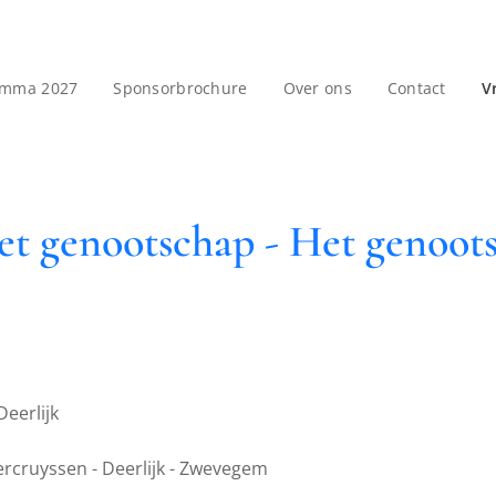
amma 2027
Sponsorbrochure
Over ons
Contact
V
et genootschap - Het genoot
eerlijk
rcruyssen - Deerlijk - Zwevegem