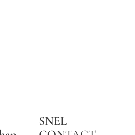
SNEL
chap
CON
TACT