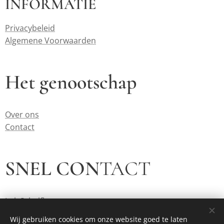
INFORMATIE
Privacybeleid
Algemene Voorwaarden
Het genootschap
Over ons
Contact
SNEL CON
TACT
Luk Schelfhout
voorzitter@renedeclercq.be
Wij gebruiken cookies om onze website goed te laten